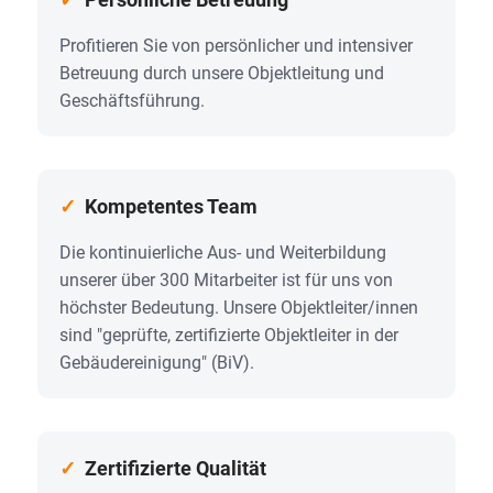
Pro­fi­tie­ren Sie von per­sön­li­cher und inten­si­ver
Betreu­ung durch unse­re Objekt­lei­tung und
Geschäfts­füh­rung.
✓
Kom­pe­ten­tes Team
Die kontinuierliche Aus- und Weiter­bildung
unserer über 300 Mitarbeiter ist für uns von
höchster Bedeutung. Unsere Objektleiter/innen
sind "geprüfte, zertifizierte Objektleiter in der
Gebäude­reinigung" (BiV).
✓
Zer­ti­fi­zier­te Qua­li­tät