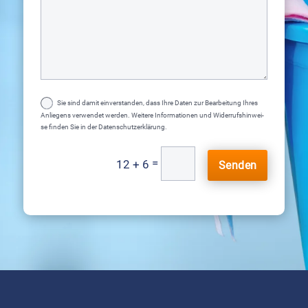
Sie sind damit ein­ver­stan­den, dass Ihre Daten zur Bear­bei­tung Ihres
Anlie­gens ver­wen­det wer­den. Wei­te­re Infor­ma­tio­nen und Wider­rufs­hin­wei­
se fin­den Sie in der Daten­schutz­er­klä­rung.
=
12 + 6
Senden