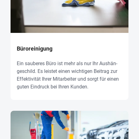
Büro­rei­ni­gung
Ein sau­be­res Büro ist mehr als nur Ihr Aus­hän­
ge­schild. Es leis­tet einen wich­ti­gen Bei­trag zur
Effek­ti­vi­tät Ihrer Mit­ar­bei­ter und sorgt für einen
guten Ein­druck bei Ihren Kun­den.