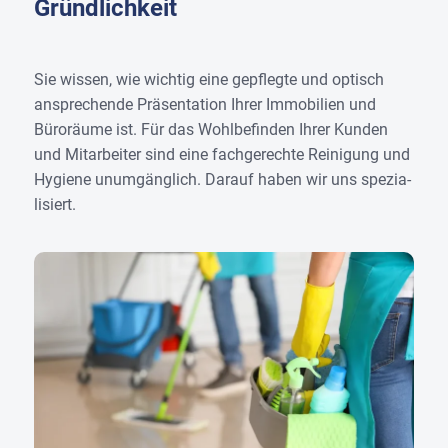
Gründlichkeit
Sie wis­sen, wie wich­tig eine gepfleg­te und optisch
anspre­chen­de Prä­sen­ta­ti­on Ihrer Immo­bi­li­en und
Büro­räu­me ist. Für das Wohl­be­fin­den Ihrer Kun­den
und Mit­ar­bei­ter sind eine fach­ge­rech­te Rei­ni­gung und
Hygie­ne unum­gäng­lich.
Dar­auf haben wir uns spe­zia­
li­siert.