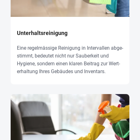
Unter­halts­rei­ni­gung
Eine regel­mäs­si­ge Rei­ni­gung in Inter­val­len abge­
stimmt, bedeu­tet nicht nur Sau­ber­keit und
Hygie­ne, son­dern einen kla­ren Bei­trag zur Wert­
erhal­tung Ihres Gebäu­des und Inven­tars.