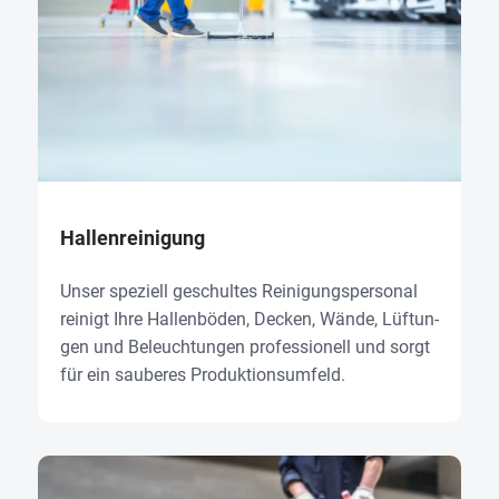
Hal­len­rei­ni­gung
Unser spe­zi­ell geschul­tes Reinigungs­personal
rei­nigt Ihre Hal­len­bö­den, Decken, Wän­de, Lüf­tun­
gen und Beleuch­tun­gen pro­fes­sio­nell und sorgt
für ein sau­be­res Produktions­umfeld.