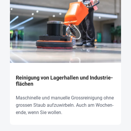
Rei­ni­gung von Lager­hal­len und Indus­trie­
flä­chen
Maschi­nel­le und manu­el­le Gross­rei­ni­gung ohne
gros­sen Staub auf­zu­wir­beln. Auch am Wochen­
en­de, wenn Sie wol­len.