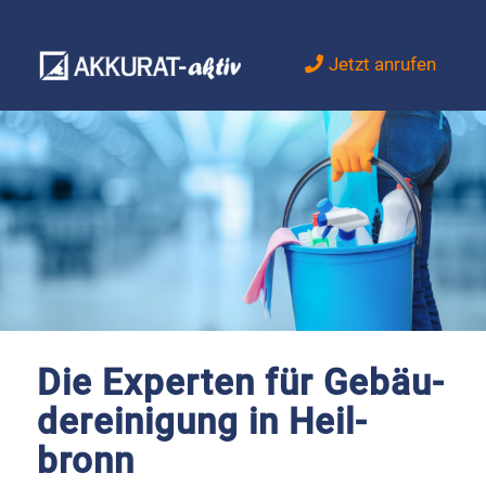
Jetzt anrufen
Die Exper­ten für Gebäu­
de­rei­ni­gung in Heil­
bronn