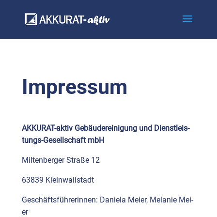
Impres­sum
AKKU­RAT-aktiv Gebäu­de­rei­ni­gung und Dienst­leis­
tungs-Gesell­schaft mbH
Mil­ten­ber­ger Stra­ße 12
63839 Klein­wall­stadt
Geschäfts­füh­re­rin­nen: Danie­la Mei­er, Mela­nie Mei­
er