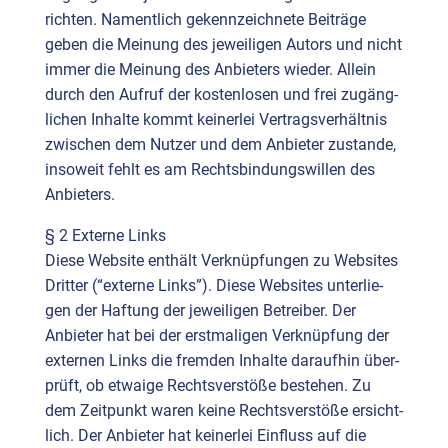
rich­ten. Nament­lich gekenn­zeich­ne­te Bei­trä­ge
geben die Mei­nung des jewei­li­gen Autors und nicht
immer die Mei­nung des Anbie­ters wie­der. Allein
durch den Auf­ruf der kos­ten­lo­sen und frei zugäng­
li­chen Inhal­te kommt kei­ner­lei Ver­trags­ver­hält­nis
zwi­schen dem Nut­zer und dem Anbie­ter zustan­de,
inso­weit fehlt es am Rechts­bin­dungs­wil­len des
Anbie­ters.
§ 2 Exter­ne Links
Die­se Web­site ent­hält Ver­knüp­fun­gen zu Web­sites
Drit­ter (“exter­ne Links”). Die­se Web­sites unter­lie­
gen der Haf­tung der jewei­li­gen Betrei­ber. Der
Anbie­ter hat bei der erst­ma­li­gen Ver­knüp­fung der
exter­nen Links die frem­den Inhal­te dar­auf­hin über­
prüft, ob etwa­ige Rechts­ver­stö­ße bestehen. Zu
dem Zeit­punkt waren kei­ne Rechts­ver­stö­ße ersicht­
lich. Der Anbie­ter hat kei­ner­lei Ein­fluss auf die