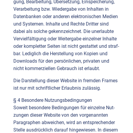
gung, Bear­bei­tung, Über­set­zung, Ein­spei­che­rung,
Ver­ar­bei­tung bzw. Wie­der­ga­be von Inhal­ten in
Daten­ban­ken oder ande­ren elek­tro­ni­schen Medi­en
und Sys­te­men. Inhal­te und Rech­te Drit­ter sind
dabei als sol­che gekenn­zeich­net. Die uner­laub­te
Ver­viel­fäl­ti­gung oder Wei­ter­ga­be ein­zel­ner Inhal­te
oder kom­plet­ter Sei­ten ist nicht gestat­tet und straf­
bar. Ledig­lich die Her­stel­lung von Kopien und
Down­loads für den per­sön­li­chen, pri­va­ten und
nicht kom­mer­zi­el­len Gebrauch ist erlaubt.
Die Dar­stel­lung die­ser Web­site in frem­den Frames
ist nur mit schrift­li­cher Erlaub­nis zuläs­sig.
§ 4 Beson­de­re Nut­zungs­be­din­gun­gen
Soweit beson­de­re Bedin­gun­gen für ein­zel­ne Nut­
zun­gen die­ser Web­site von den vor­ge­nann­ten
Para­gra­phen abwei­chen, wird an ent­spre­chen­der
Stel­le aus­drück­lich dar­auf hin­ge­wie­sen. In die­sem