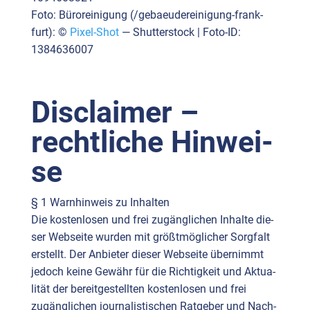
Foto: Büro­rei­ni­gung (/ge­baeu­de­rei­ni­gung-frank­
furt): ©
Pixel-Shot
— Shut­ter­stock | Foto-ID:
1384636007
Dis­clai­mer –
recht­li­che Hin­wei­
se
§ 1 Warn­hin­weis zu Inhal­ten
Die kos­ten­lo­sen und frei zugäng­li­chen Inhal­te die­
ser Web­sei­te wur­den mit größt­mög­li­cher Sorg­falt
erstellt. Der Anbie­ter die­ser Web­sei­te über­nimmt
jedoch kei­ne Gewähr für die Rich­tig­keit und Aktua­
li­tät der bereit­ge­stell­ten kos­ten­lo­sen und frei
zugäng­li­chen jour­na­lis­ti­schen Rat­ge­ber und Nach­