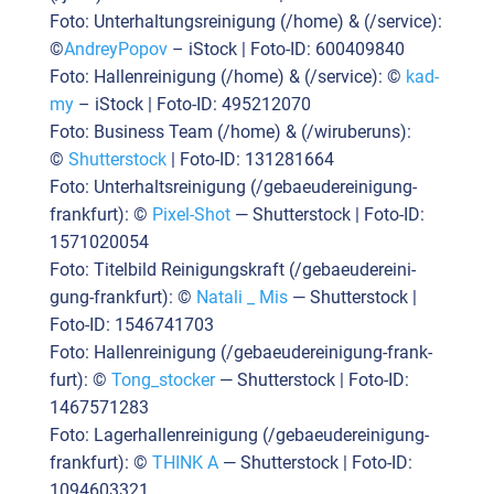
Foto: Unter­hal­tungs­rei­ni­gung (/home) & (/service):
©
Andrey­Po­pov
– iStock | Foto-ID: 600409840
Foto: Hal­len­rei­ni­gung (/home) & (/service): ©
kad­
my
– iStock | Foto-ID: 495212070
Foto: Busi­ness Team (/home) & (/wiruberuns):
©
Shut­ter­stock
| Foto-ID: 131281664
Foto: Unter­halts­rei­ni­gung (/ge­baeu­de­rei­ni­gung-
frank­furt): ©
Pixel-Shot
— Shut­ter­stock | Foto-ID:
1571020054
Foto: Titel­bild Rei­ni­gungs­kraft (/ge­baeu­de­rei­ni­
gung-frank­furt): ©
Nata­li _ Mis
— Shut­ter­stock |
Foto-ID: 1546741703
Foto: Hal­len­rei­ni­gung (/ge­baeu­de­rei­ni­gung-frank­
furt): ©
Tong_stocker
— Shut­ter­stock | Foto-ID:
1467571283
Foto: Lager­hal­len­rei­ni­gung (/ge­baeu­de­rei­ni­gung-
frank­furt): ©
THINK A
— Shut­ter­stock | Foto-ID:
1094603321