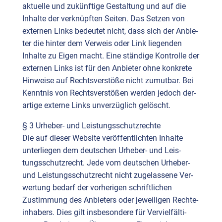
aktu­el­le und zukünf­ti­ge Gestal­tung und auf die
Inhal­te der ver­knüpf­ten Sei­ten. Das Set­zen von
exter­nen Links bedeu­tet nicht, dass sich der Anbie­
ter die hin­ter dem Ver­weis oder Link lie­gen­den
Inhal­te zu Eigen macht. Eine stän­di­ge Kon­trol­le der
exter­nen Links ist für den Anbie­ter ohne kon­kre­te
Hin­wei­se auf Rechts­ver­stö­ße nicht zumut­bar. Bei
Kennt­nis von Rechts­ver­stö­ßen wer­den jedoch der­
ar­ti­ge exter­ne Links unver­züg­lich gelöscht.
§ 3 Urhe­ber- und Leis­tungs­schutz­rech­te
Die auf die­ser Web­site ver­öf­fent­lich­ten Inhal­te
unter­lie­gen dem deut­schen Urhe­ber- und Leis­
tungs­schutz­recht. Jede vom deut­schen Urhe­ber-
und Leis­tungs­schutz­recht nicht zuge­las­se­ne Ver­
wer­tung bedarf der vor­he­ri­gen schrift­li­chen
Zustim­mung des Anbie­ters oder jewei­li­gen Rech­te­
inha­bers. Dies gilt ins­be­son­de­re für Ver­viel­fäl­ti­