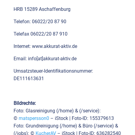
HRB 15289 Aschaf­fen­burg
Tele­fon: 06022/20 87 90
Tele­fax 06022/20 87 910
Inter­net: www.akkurat-aktiv.de
Email: info[at]akkurat-aktiv.de
Umsatz­steu­er-Iden­ti­fi­ka­ti­ons­num­mer:
DE111613631
Bild­rech­te:
Foto: Glas­rei­ni­gung (/home) & (/service):
©
matspersson0
– iStock | Foto-ID: 155379613
Foto: Grund­rei­ni­gung (/home) & Büro (/service) &
(/jobs): ©
Kucher­AV
– iStock | Foto-ID: 636282540