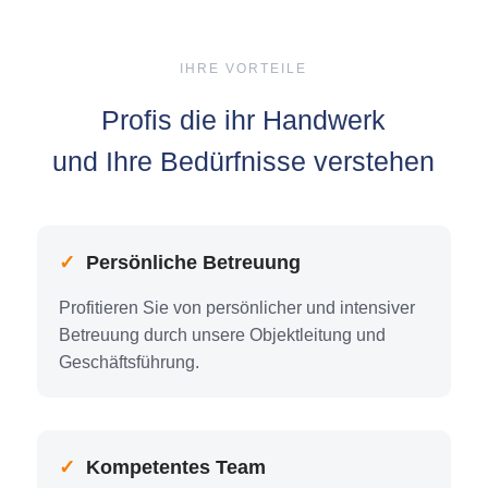
IHRE VORTEILE
Profis die ihr Handwerk
und Ihre Bedürfnisse verstehen
✓
Per­sön­li­che Betreu­ung
Pro­fi­tie­ren Sie von per­sön­li­cher und inten­si­ver
Betreu­ung durch unse­re Objekt­lei­tung und
Geschäfts­füh­rung.
✓
Kom­pe­ten­tes Team