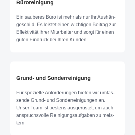
Büro­rei­ni­gung
Ein sau­be­res Büro ist mehr als nur Ihr Aus­hän­
ge­schild. Es leis­tet einen wich­ti­gen Bei­trag zur
Effek­ti­vi­tät Ihrer Mit­ar­bei­ter und sorgt für einen
guten Ein­druck bei Ihren Kun­den.
Grund- und Son­der­rei­ni­gung
Für spe­zi­el­le Anfor­de­run­gen bie­ten wir umfas­
sen­de Grund- und Sonder­reinigungen an.
Unser Team ist bes­tens aus­ge­rüs­tet, um auch
anspruchs­vol­le Rei­ni­gungs­auf­ga­ben zu meis­
tern.