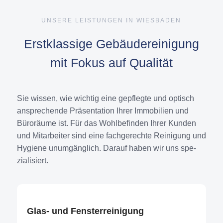
UNSERE LEISTUNGEN IN WIESBADEN
Erstklassige Gebäudereinigung
mit Fokus auf Qualität
Sie wis­sen, wie wich­tig eine gepfleg­te und optisch
anspre­chen­de Prä­sen­ta­ti­on Ihrer Immo­bi­li­en und
Büro­räu­me ist. Für das Wohl­be­fin­den Ihrer Kun­den
und Mit­ar­bei­ter sind eine fach­ge­rech­te Rei­ni­gung und
Hygie­ne unum­gäng­lich. Dar­auf haben wir uns spe­
zia­li­siert.
Glas- und Fens­ter­rei­ni­gung