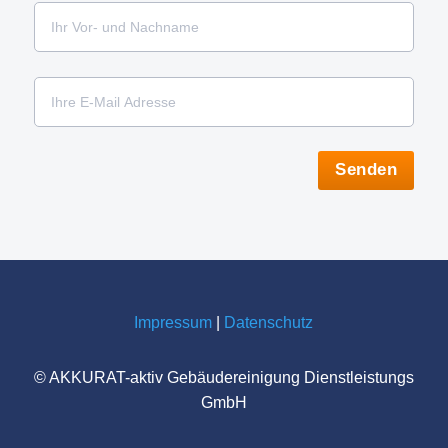
Senden
Impres­sum
|
Daten­schutz
© AKKU­RAT-aktiv Gebäu­de­rei­ni­gung Dienst­leis­tungs
GmbH