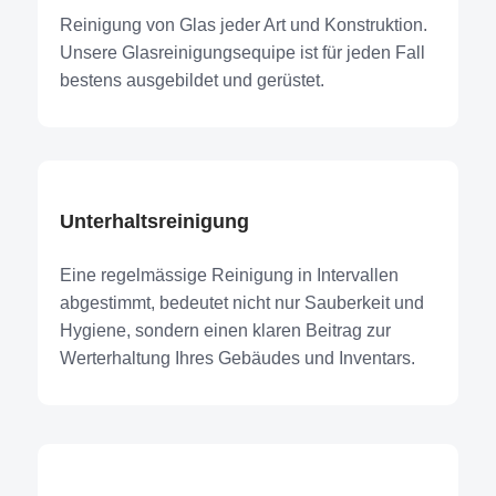
Rei­ni­gung von Glas jeder Art und Kon­struk­ti­on.
Unse­re Glasreinigungs­equipe ist für jeden Fall
bes­tens aus­ge­bil­det und gerüstet.
Unter­halts­rei­ni­gung
Eine regel­mäs­si­ge Rei­ni­gung in Inter­val­len
abge­stimmt, bedeu­tet nicht nur Sau­ber­keit und
Hygie­ne, son­dern einen kla­ren Bei­trag zur
Wert­erhal­tung Ihres Gebäu­des und Inven­tars.