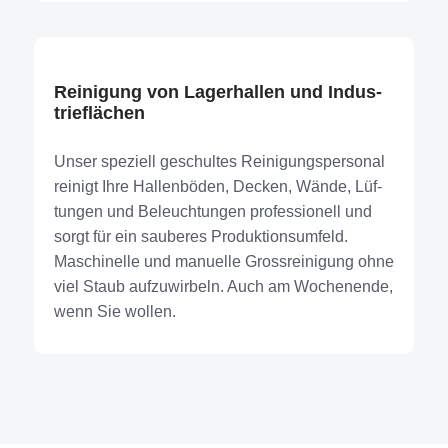
Rei­ni­gung von Lager­hal­len und Indus­
trie­flä­chen
Unser spe­zi­ell geschul­tes Reinigungs­personal
rei­nigt Ihre Hal­len­bö­den, Decken, Wän­de, Lüf­
tun­gen und Beleuch­tun­gen pro­fes­sio­nell und
sorgt für ein sau­be­res Produktions­umfeld.
Maschi­nel­le und manu­el­le Gross­reinigung ohne
viel Staub auf­zu­wir­beln. Auch am Wochen­en­de,
wenn Sie wol­len.