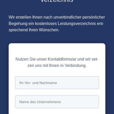
Wir erstel­len Ihnen nach unver­bind­li­cher per­sön­li­cher
Bege­hung ein kos­ten­lo­ses Leis­tungs­ver­zeich­nis ent­
spre­chend Ihren Wün­schen.
Nut­zen Sie unser Kon­takt­for­mu­lar und wir set­
zen uns mit Ihnen in Ver­bin­dung.