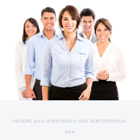
UNSE­RE QUA­LI­FI­KA­TIO­NEN UND ZER­TI­FI­ZIE­RUN­
GEN