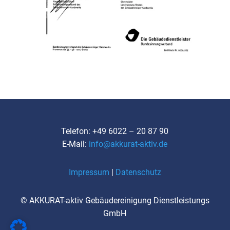
Tele­fon: +49 6022 – 20 87 90
E‑Mail:
info@akkurat-aktiv.de
Impres­sum
|
Daten­schutz
© AKKU­RAT-aktiv Gebäu­de­rei­ni­gung Dienst­leis­tungs
GmbH