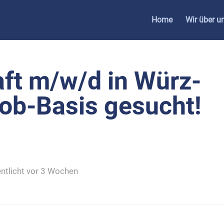
Home
Wir über u
raft m/w/d in Würz­
­job-Basis gesucht!
fent­licht vor 3 Wochen