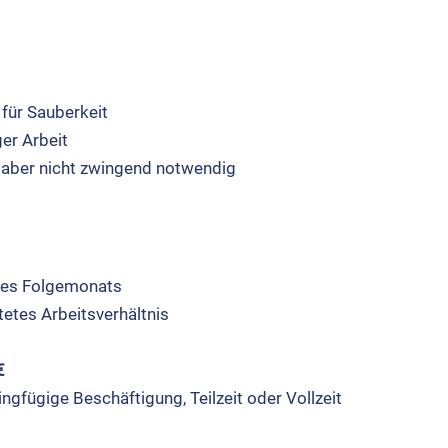
 für Sau­ber­keit
ger Arbeit
g, aber nicht zwin­gend not­wen­dig
des Fol­ge­mo­nats
e­tes Arbeits­ver­hält­nis
€
ng­fü­gi­ge Beschäf­ti­gung, Teil­zeit oder Voll­zeit