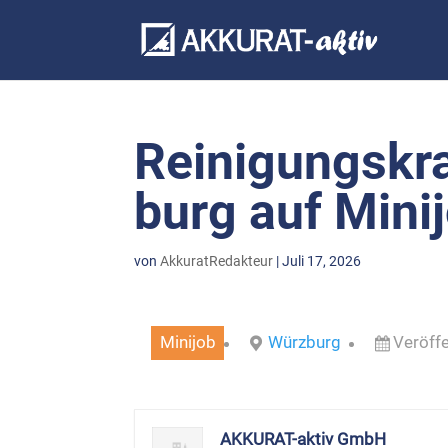
Rei­ni­gungs­k
burg auf Mini
von
AkkuratRedakteur
|
Juli 17, 2026
Mini­job
Würz­burg
Ver­öf­
AKKU­RAT-aktiv GmbH