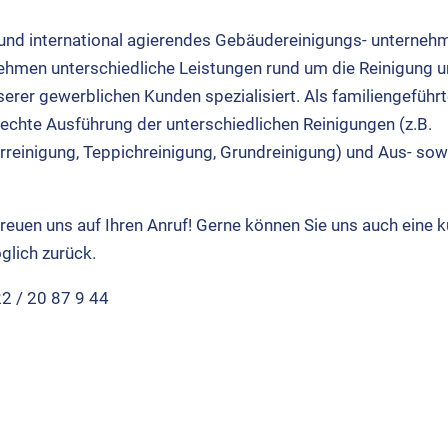
 inter­na­tio­nal agie­ren­des Gebäu­de­rei­ni­gungs- unter­neh­
h­men unter­schied­li­che Leis­tun­gen rund um die Rei­ni­gung 
e­rer gewerb­li­chen Kun­den spe­zia­li­siert. Als fami­li­en­ge­führ­
ech­te Aus­füh­rung der unter­schied­li­chen Rei­ni­gun­gen (z.B.
er­rei­ni­gung, Tep­pich­rei­ni­gung, Grund­rei­ni­gung) und Aus- so
freu­en uns auf Ihren Anruf! Ger­ne kön­nen Sie uns auch eine k
g­lich zurück.
 22 / 20 87 9 44