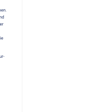
men.
und
ter
wie
ur­