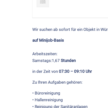
Wir suchen ab sofort für ein Objekt in Würz
auf Mini­job-Basis
Arbeits­zei­ten:
Samstags:1,67
Stun­den
in der Zeit von
07:30 – 09:10 Uhr
Zu Ihren Auf­ga­ben gehö­ren:
• Büro­rei­ni­gung
• Hal­len­rei­ni­gung
• Rei­ni­gung der Sani­tär­an­la­gen