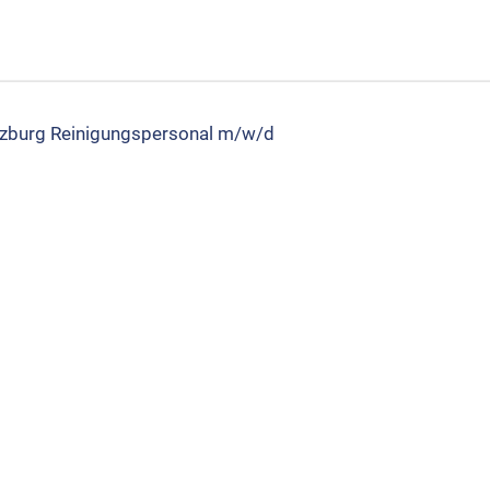
­burg Rei­ni­gungs­per­so­nal m/w/d