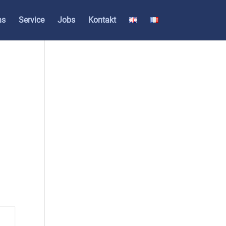
ns
Ser­vice
Jobs
Kon­takt