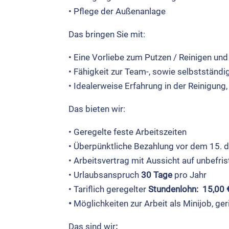
• Pfle­ge der Außen­an­la­ge
Das brin­gen Sie mit:
• Eine Vor­lie­be zum Put­zen / Rei­ni­gen und
• Fähig­keit zur Team‑, sowie selbst­stän­di­
• Idea­ler­wei­se Erfah­rung in der Rei­ni­gun
Das bie­ten wir:
• Gere­gel­te fes­te Arbeits­zei­ten
• Über­pünkt­li­che Bezah­lung vor dem 15. 
• Arbeits­ver­trag mit Aus­sicht auf unbe­fris­t
• Urlaubs­an­spruch
30 Tage
pro Jahr
• Tarif­lich gere­gel­ter
Stun­den­lohn: 15,00 
•
Mög­lich­kei­ten zur Arbeit als Mini­job, geri
Das sind wir
: